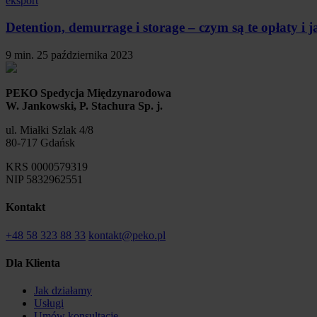
eksport
Detention, demurrage i storage – czym są te opłaty i 
9 min.
25 października 2023
PEKO Spedycja Międzynarodowa
W. Jankowski, P. Stachura Sp. j.
ul. Miałki Szlak 4/8
80-717 Gdańsk
KRS 0000579319
NIP 5832962551
Kontakt
+48 58 323 88 33
kontakt@peko.pl
Dla Klienta
Jak działamy
Usługi
Umów konsultację