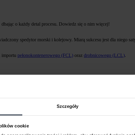
 dbając o każdy detal procesu. Dowiedz się o nim więcej!
adczony spedytor morski i kolejowy. Miarą sukcesu jest dla niego saty
i importu
pełonokontenerowego (FCL)
oraz
drobnicowego (LCL)
.
Szczegóły
 plików cookie