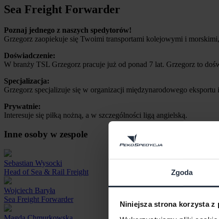
Sea Freight Forwarder
Poznaj jednego z naszych spedytorów!
Grzegorz zaopiekuje się Twoimi transportami kolejowymi i morskimi,
Doświadczenie:
W branży TSL Grzegorz pracuje już od ponad 7 lat. Grzegorz to doświ
Specjalizacja:
Grzegorz specjalizuje się w organizacji międzynarodowego eksportu 
Prywatnie:
Interesuje się piłką nożną, a w szczególności ligą angielską.
Inne osoby w zespole
Sebastian Wysocki
Head of Sea & Rail Freight
Zgoda
Wojciech Baryła
Sea Freight Forwarder
Niniejsza strona korzysta z
Magda Chmurkowska