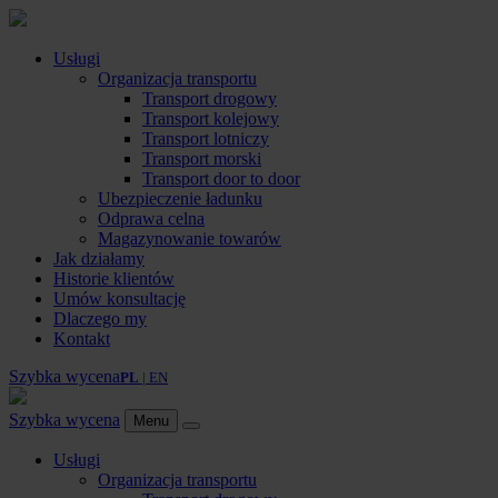
Usługi
Organizacja transportu
Transport drogowy
Transport kolejowy
Transport lotniczy
Transport morski
Transport door to door
Ubezpieczenie ładunku
Odprawa celna
Magazynowanie towarów
Jak działamy
Historie klientów
Umów konsultację
Dlaczego my
Kontakt
Szybka wycena
PL
| EN
Szybka wycena
Menu
Usługi
Organizacja transportu