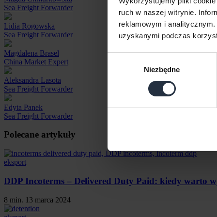
Wykorzystujemy pliki cookie 
Sea Freight Forwarder
ruch w naszej witrynie. Inf
reklamowym i analitycznym. 
Lidia Rogowska
Sea Freight Forwarder
uzyskanymi podczas korzysta
Magdalena Brasel
Wybór
China Market Expert
Niezbędne
zgody
Aleksandra Lasota
Sea Freight Forwarder
Edyta Panek
Sea Freight Forwarder
Polecane artykuły
eksport
DDP Incoterms – Delivered Duty Paid: kiedy warto 
8 min.
13 marca 2024