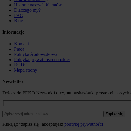
Historie naszych klientów
Dlaczego my?
FAQ
Blog
Informacje
Kontakt
Praca
Polityka środowiskowa
Polityka prywatności i cookies
RODO
Mapa strony
Newsletter
Dołącz do PEKO Network i otrzymuj wskazówki prosto od naszych 
Klikając "zapisz się" akceptujesz
politykę prywatności