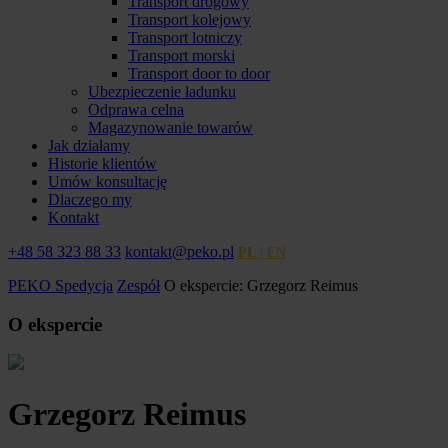
Transport drogowy
Transport kolejowy
Transport lotniczy
Transport morski
Transport door to door
Ubezpieczenie ładunku
Odprawa celna
Magazynowanie towarów
Jak działamy
Historie klientów
Umów konsultację
Dlaczego my
Kontakt
+48 58 323 88 33
kontakt@peko.pl
PL
| EN
PEKO Spedycja
Zespół
O ekspercie: Grzegorz Reimus
O ekspercie
Grzegorz Reimus