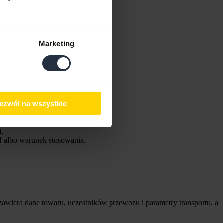
Marketing
przekracza 10 kg.
ezwól na wszystkie
),
 albo warunek stosowania.
zawiera dane towaru, uczestników przewozu i parametry transportu, a