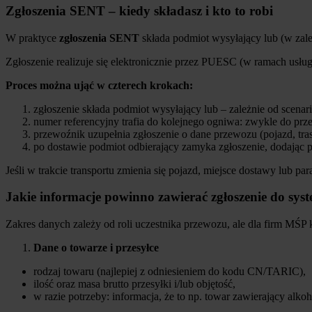
Zgłoszenia SENT – kiedy składasz i kto to robi
W praktyce
zgłoszenia SENT
składa podmiot wysyłający lub (w zal
Zgłoszenie realizuje się elektronicznie przez PUESC (w ramach usług
Proces można ująć w czterech krokach:
zgłoszenie składa podmiot wysyłający lub – zależnie od scena
numer referencyjny trafia do kolejnego ogniwa: zwykle do prze
przewoźnik uzupełnia zgłoszenie o dane przewozu (pojazd, tras
po dostawie podmiot odbierający zamyka zgłoszenie, dodając p
Jeśli w trakcie transportu zmienia się pojazd, miejsce dostawy lub p
Jakie informacje powinno zawierać zgłoszenie do s
Zakres danych zależy od roli uczestnika przewozu, ale dla firm MŚP
Dane o towarze i przesyłce
rodzaj towaru (najlepiej z odniesieniem do kodu CN/TARIC),
ilość oraz masa brutto przesyłki i/lub objętość,
w razie potrzeby: informacja, że to np. towar zawierający alko