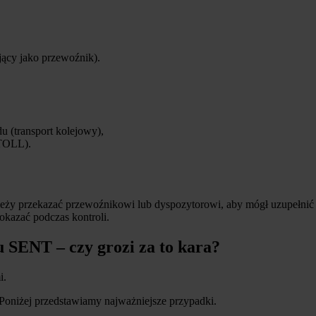
ający jako przewoźnik).
u (transport kolejowy),
-TOLL).
należy przekazać przewoźnikowi lub dyspozytorowi, aby mógł uzupełn
okazać podczas kontroli.
 SENT – czy grozi za to kara?
i.
Poniżej przedstawiamy najważniejsze przypadki.