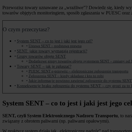
Przewozisz towary uznawane za „wrażliwe”? Dowiedz się, kiedy wyma
towarów objętych monitoringiem, sposób zgłaszania w PUESC oraz 
O czym przeczytasz?
System SENT – co to jest i jaki jest jego cel?
Ustawa SENT – podstawa prawna
SENT: jakie towary wymagają rejestracji?
Grupy towarów objęte SENT
Dodatkowe grupy towarów objęte systemem SENT – zmiany od 1
Towary SENT – jak je zgłaszać?
PUESC SENT e-przewóz – elektroniczne zgłoszenie transportu
Zgłoszenia SENT – kiedy składasz i kto to robi
Jakie informacje powinno zawierać zgłoszenie do systemu SENT
Konsekwencje braku zgłoszenia do systemu SENT – czy grozi za to 
System SENT – co to jest i jaki jest jego ce
SENT, czyli System Elektronicznego Nadzoru Transportu
, to na
związany z obrotem paliwami (np. paliwami opałowymi).
W praktyce system działa jak „elektroniczny nadzór” nad transportem: