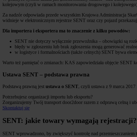
kolejowym (czyli w ramach monitorowania drogowego i kolejowego)
Za nadzór odpowiada przede wszystkim Krajowa Administracja Skarbow
widnieje w elektronicznym rejestrze SENT oraz czy pojazd przekazuj
Dla importera i eksportera ma to znaczenie z kilku powodów:
SENT nie dotyczy wyłącznie przewoźnika – obowiązki są rozło
błędy w zgłoszeniu lub brak zgłoszenia mogą generować realne 
w logistyce i formalnościach (także celnych) SENT bywa elem
Warto też pamiętać o zmianach: KAS zapowiedziała objęcie SENT k
Ustawa SENT – podstawa prawna
Podstawą prawną jest
ustawa o SENT
, czyli ustawa z 9 marca 201
Potrzebujesz organizacji importu lub eksportu?
Zorganizujemy Twój transport door2door razem z odprawą celną i ub
Skontaktuj się
SENT: jakie towary wymagają rejestracji?
SENT wprowadzono, by zwiększyć kontrolę nad przemieszczaniem t