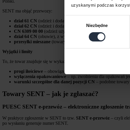
Polski.
uzyskanymi podczas korzysta
SENT ma objąć przewozy:
Wybór
dział 61 CN
(odzież i dodatki z dzianin), jeśli masa brutto prz
Niezbędne
zgody
dział 62 CN
(odzież i dodatki inne niż z dzianin), jeśli masa br
CN 6309 00 00
(odzież używana i inne artykuły używane), jeśl
dział 64 CN
(obuwie), z wyłączeniem
CN 6406
(części obuwia
przesyłki mieszane
(towary z co najmniej dwóch działów: 61 i/
Wyjątki i limity
To, że towar znajduje się w wykazach, nie zawsze oznacza obowiązek
progi ilościowe
– obowiązek może pojawić się dopiero po prze
wyłączenia opakowaniowe
– np. zwolnienia dla opakowań jed
warunki szczególne dla danej pozycji CN
– podobne towary 
Towary SENT – jak je zgłaszać?
PUESC SENT e-przewóz – elektroniczne zgłoszenie t
W praktyce zgłoszenie w SENT to tzw.
SENT e-przewóz
– czyli el
po wysłaniu generuje numer SENT.