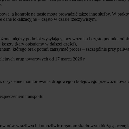
.
a, a kontrole na trasie mogą prowadzić także inne służby. W praktyce
e dane lokalizacyjne – często w czasie rzeczywistym.
żone między podmiot wysyłający, przewoźnika i często podmiot odbie
koszty (kary opisujemy w dalszej części),
entem, którego brak potrafi zatrzymać proces – szczególnie przy pali
olejnych grup towarowych od 17 marca 2026 r.
7 r. o systemie monitorowania drogowego i kolejowego przewozu towa
ezpieczeniem transportu
owarów wrażliwych i umożliwić organom skarbowym bieżącą ocenę le