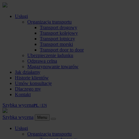
Usługi
Organizacja transportu
Transport drogowy
Transport kolejowy
Transport lotniczy
Transport morski
Transport door to door
Ubezpieczenie ładunku
Odprawa celna
Magazynowanie towarów
Jak działamy
Historie klientów
Umów konsultację
Dlaczego my
Kontakt
Szybka wycena
PL
| EN
Szybka wycena
Menu
Usługi
Organizacja transportu