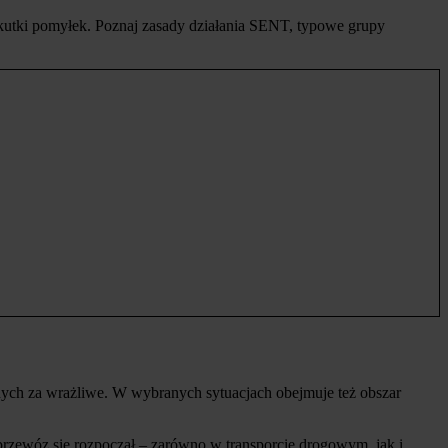
skutki pomyłek. Poznaj zasady działania SENT, typowe grupy
ych za wrażliwe. W wybranych sytuacjach obejmuje też obszar
y przewóz się rozpoczął – zarówno w transporcie drogowym, jak i