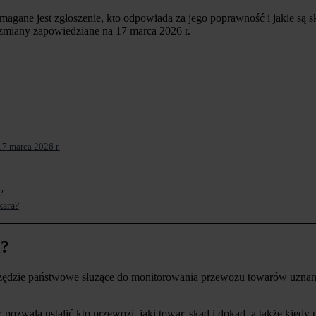
gane jest zgłoszenie, kto odpowiada za jego poprawność i jakie są 
zmiany zapowiedziane na 17 marca 2026 r.
7 marca 2026 r.
?
kara?
l?
rzędzie państwowe służące do monitorowania przewozu towarów uznan
 pozwala ustalić kto przewozi, jaki towar, skąd i dokąd, a także kied