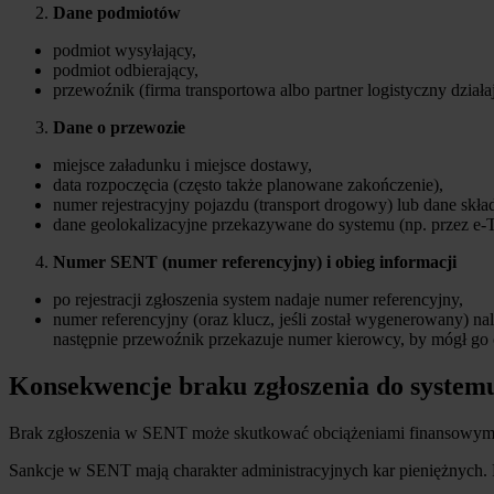
Dane podmiotów
podmiot wysyłający,
podmiot odbierający,
przewoźnik (firma transportowa albo partner logistyczny dział
Dane o przewozie
miejsce załadunku i miejsce dostawy,
data rozpoczęcia (często także planowane zakończenie),
numer rejestracyjny pojazdu (transport drogowy) lub dane skład
dane geolokalizacyjne przekazywane do systemu (np. przez e
Numer SENT (numer referencyjny) i obieg informacji
po rejestracji zgłoszenia system nadaje numer referencyjny,
numer referencyjny (oraz klucz, jeśli został wygenerowany) 
następnie przewoźnik przekazuje numer kierowcy, by mógł go 
Konsekwencje braku zgłoszenia do systemu
Brak zgłoszenia w SENT może skutkować obciążeniami finansowym
Sankcje w SENT mają charakter administracyjnych kar pieniężnych. 