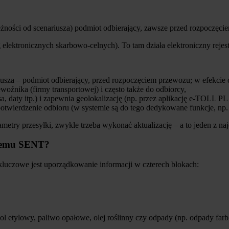
eżności od scenariusza) podmiot odbierający, zawsze przed rozpoczęc
 elektronicznych skarbowo-celnych). To tam działa elektroniczny reje
riusza – podmiot odbierający, przed rozpoczęciem przewozu; w efekcie 
woźnika (firmy transportowej) i często także do odbiorcy,
a, daty itp.) i zapewnia geolokalizację (np. przez aplikację e-TOLL 
otwierdzenie odbioru (w systemie są do tego dedykowane funkcje, np. 
arametry przesyłki, zwykle trzeba wykonać aktualizację – a to jeden z 
ystemu SENT?
 kluczowe jest uporządkowanie informacji w czterech blokach:
hol etylowy, paliwo opałowe, olej roślinny czy odpady (np. odpady farb