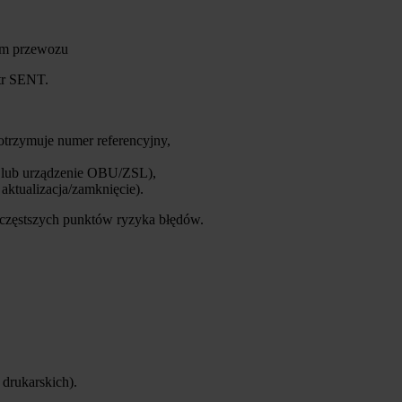
iem przewozu
str SENT.
otrzymuje numer referencyjny,
PL lub urządzenie OBU/ZSL),
aktualizacja/zamknięcie).
najczęstszych punktów ryzyka błędów.
 drukarskich).