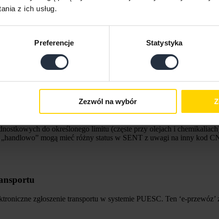
nia z ich usług.
esyłki przekracza 10 kg,
Preferencje
Statystyka
utto przesyłki przekracza 10 kg,
i masa brutto przesyłki przekracza 10 kg,
), jeśli w przesyłce jest więcej niż 20 sztuk obuwia,
lub 62 i/lub 64; z wyłączeniem CN 6406), jeśli masa brutto przesyłki 
Zezwól na wybór
Z
 zgłoszenia. Najczęściej decydują:
kroczeniu wskazanej masy lub objętości,
nostkowych do określonego limitu (częste przy olejach i chemikaliach
„handlowo” mogą mieć różny status w SENT z uwagi na inny kod CN
ransportu
ektroniczne zgłoszenie transportu w systemie PUESC. Ten ‘e-przewóz’ 