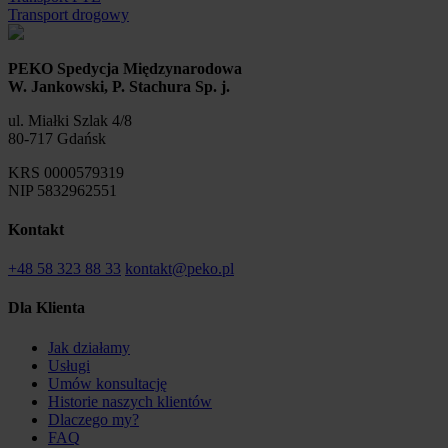
Transport drogowy
PEKO Spedycja Międzynarodowa
W. Jankowski, P. Stachura Sp. j.
ul. Miałki Szlak 4/8
80-717 Gdańsk
KRS 0000579319
NIP 5832962551
Kontakt
+48 58 323 88 33
kontakt@peko.pl
Dla Klienta
Jak działamy
Usługi
Umów konsultację
Historie naszych klientów
Dlaczego my?
FAQ