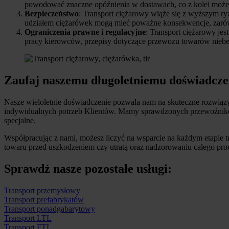
powodować znaczne opóźnienia w dostawach, co z kolei może w
Bezpieczeństwo
: Transport ciężarowy wiąże się z wyższym r
udziałem ciężarówek mogą mieć poważne konsekwencje, zarów
Ograniczenia prawne i regulacyjne
: Transport ciężarowy je
pracy kierowców, przepisy dotyczące przewozu towarów niebez
Zaufaj naszemu długoletniemu doświadcze
Nasze wieloletnie doświadczenie pozwala nam na skuteczne rozwiąz
indywidualnych potrzeb Klientów. Mamy sprawdzonych przewoźnikó
specjalne.
Współpracując z nami, możesz liczyć na wsparcie na każdym etapie
towaru przed uszkodzeniem czy utratą oraz nadzorowaniu całego proc
Sprawdź nasze pozostałe usługi:
Transport przemysłowy
Transport prefabrykatów
Transport ponadgabarytowy
Transport LTL
Transport FTL