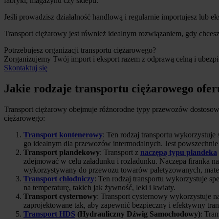
fabryki, magazynu czy sklepu.
Jeśli prowadzisz działalność handlową i regularnie importujesz lub e
Transport ciężarowy jest również idealnym rozwiązaniem, gdy chcesz 
Potrzebujesz organizacji transportu ciężarowego?
Zorganizujemy Twój import i eksport razem z odprawą celną i ubezpi
Skontaktuj się
Jakie rodzaje transportu ciężarowego ofe
Transport ciężarowy obejmuje różnorodne typy przewozów dostosowan
ciężarowego:
Transport kontenerowy
: Ten rodzaj transportu wykorzystuj
go idealnym dla przewozów intermodalnych. Jest powszechnie
Transport plandekowy
: Transport z
naczępą typu plandeka
zdejmować w celu załadunku i rozładunku. Naczepa firanka nat
wykorzystywany do przewozu towarów paletyzowanych, mate
Transport chłodniczy
: Ten rodzaj transportu wykorzystuje s
na temperaturę, takich jak żywność, leki i kwiaty.
Transport cysternowy
: Transport cysternowy wykorzystuje na
zaprojektowane tak, aby zapewnić bezpieczny i efektywny tran
Transport HDS
(Hydrauliczny Dźwig Samochodowy)
: Tra