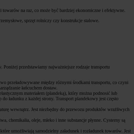
ści towarów na raz, co może być bardziej ekonomiczne i efektywne.
zemysłowe, sprzęt rolniczy czy konstrukcje stalowe.
 Poniżej przedstawiamy najważniejsze rodzaje transportu
atwo przeładowywane między różnymi środkami transportu, co czyni
arządzanie łańcuchem dostaw.
 elastycznym materiałem (plandeką), który można podnosić lub
do ładunku z każdej strony. Transport plandekowy jest często
peraturę wewnątrz. Jest niezbędny do przewozu produktów wrażliwych
a, chemikalia, oleje, mleko i inne substancje płynne. Cysterny są
tóre umożliwiają samodzielny załadunek i rozładunek towarów. Jest