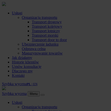
Usługi
Organizacja transportu
Transport drogowy
Transport kolejowy
Transport lotniczy
Transport morski
Transport door to door
Ubezpieczenie ładunku
Odprawa celna
Magazynowanie towarów
Jak działamy
Historie klientów
Umów konsultację
Dlaczego my
Kontakt
Szybka wycena
PL
| EN
Szybka wycena
Menu
Usługi
Organizacja transportu