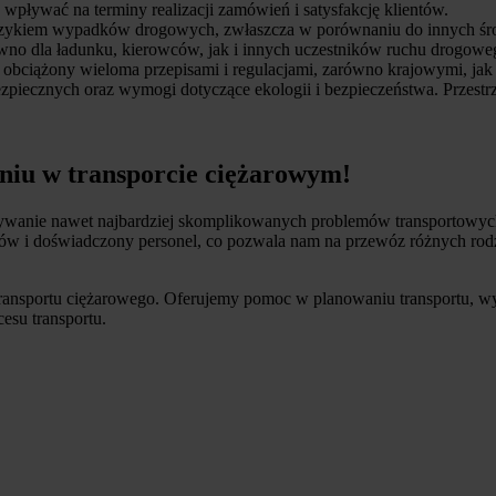
pływać na terminy realizacji zamówień i satysfakcję klientów.
yzykiem wypadków drogowych, zwłaszcza w porównaniu do innych środk
no dla ładunku, kierowców, jak i innych uczestników ruchu drogowe
st obciążony wieloma przepisami i regulacjami, zarówno krajowymi, j
piecznych oraz wymogi dotyczące ekologii i bezpieczeństwa. Przestrz
niu w transporcie ciężarowym!
ywanie nawet najbardziej skomplikowanych problemów transportowych
w i doświadczony personel, co pozwala nam na przewóz różnych rod
 transportu ciężarowego. Oferujemy pomoc w planowaniu transportu, 
esu transportu.