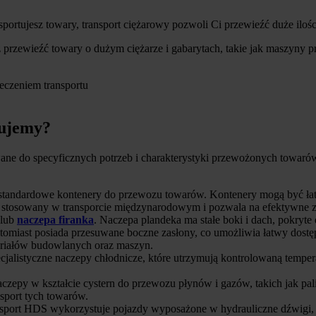
ksportujesz towary, transport ciężarowy pozwoli Ci przewieźć duże ilo
przewieźć towary o dużym ciężarze i gabarytach, takie jak maszyny pr
eczeniem transportu
rujemy?
e do specyficznych potrzeb i charakterystyki przewożonych towarów.
e standardowe kontenery do przewozu towarów. Kontenery mogą być ł
 stosowany w transporcie międzynarodowym i pozwala na efektywne z
lub
naczepa firanka
. Naczepa plandeka ma stałe boki i dach, pokryte
omiast posiada przesuwane boczne zasłony, co umożliwia łatwy dostęp 
riałów budowlanych oraz maszyn.
pecjalistyczne naczepy chłodnicze, które utrzymują kontrolowaną tem
czepy w kształcie cystern do przewozu płynów i gazów, takich jak paliw
sport tych towarów.
nsport HDS wykorzystuje pojazdy wyposażone w hydrauliczne dźwigi, k