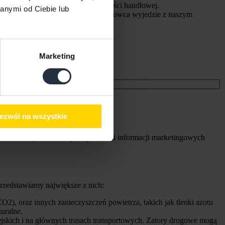
iecie i zwiększyć zasięg działalności handlowej.
anymi od Ciebie lub
etnego terminarza czy rozkładu. Kierowca wyjedzie z naszym
t do kilku miejsc.
ymalizować łańcuch dostaw.
Marketing
ezwól na wszystkie
chura Sp. J. w celu przesyłania mi informacji marketingowych
przedstawiamy największe z nich:
O2), oraz innych zanieczyszczeń powietrza, takich jak tlenki azotu
uralne.
ejskich i na głównych trasach transportowych. Zatory drogowe mogą