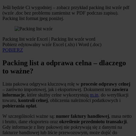
Jeśli będzie Ci wygodniej – zobacz przykład packing list wzór pdf
(wzór .doc bez problemu zamienisz w PDF podczas zapisu).
Packing list format jpeg poniżej.
Packing list wzór Excel | Packing list wzór word
Pobierz edytowalny wzór Excel (.xls) i Word (.doc)
POBIERZ
Packing list a odprawa celna – dlaczego
to ważne?
Lista pakowa odgrywa kluczową rolę w
procesie odprawy celnej
– zarówno importowej, jak i eksportowej. Dokument ten
zawiera
informacje
, które służby celne wykorzystują
m.in
. do weryfikacji
towaru,
kontroli celnej
, obliczenia należności podatkowych i
pobierania opłat
.
W szczególności ważne są:
numer faktury handlowej
, masa netto
i brutto, dane eksportera oraz
określenie przedmiotu transakcji
.
Gdy informacje z listy pakowej nie pokrywają się z danymi na
fakturze handlowej lub liście przewozowym, może dojść do