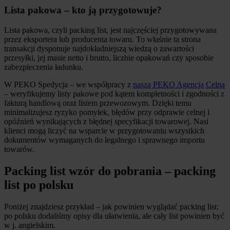
Lista pakowa – kto ją przygotowuje?
Lista pakowa, czyli packing list, jest najczęściej przygotowywana
przez eksportera lub producenta towaru. To właśnie ta strona
transakcji dysponuje najdokładniejszą wiedzą o zawartości
przesyłki, jej masie netto i brutto, liczbie opakowań czy sposobie
zabezpieczenia ładunku.
W PEKO Spedycja – we współpracy z
naszą PEKO Agencją Celną
– weryfikujemy listy pakowe pod kątem kompletności i zgodności z
fakturą handlową oraz listem przewozowym. Dzięki temu
minimalizujesz ryzyko pomyłek, błędów przy odprawie celnej i
opóźnień wynikających z błędnej specyfikacji towarowej. Nasi
klienci mogą liczyć na wsparcie w przygotowaniu wszystkich
dokumentów wymaganych do legalnego i sprawnego importu
towarów.
Packing list wzór do pobrania – packing
list po polsku
Poniżej znajdziesz przykład – jak powinien wyglądać packing list:
po polsku dodaliśmy opisy dla ułatwienia, ale cały list powinien być
w j. angielskim.