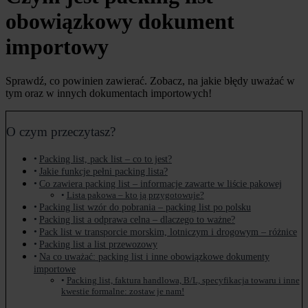
obowiązkowy dokument
importowy
Sprawdź, co powinien zawierać. Zobacz, na jakie błędy uważać w
tym oraz w innych dokumentach importowych!
O czym przeczytasz?
Packing list, pack list – co to jest?
Jakie funkcje pełni packing lista?
Co zawiera packing list – informacje zawarte w liście pakowej
Lista pakowa – kto ją przygotowuje?
Packing list wzór do pobrania – packing list po polsku
Packing list a odprawa celna – dlaczego to ważne?
Pack list w transporcie morskim, lotniczym i drogowym – różnice
Packing list a list przewozowy
Na co uważać: packing list i inne obowiązkowe dokumenty
importowe
Packing list, faktura handlowa, B/L, specyfikacja towaru i inne
kwestie formalne: zostaw je nam!