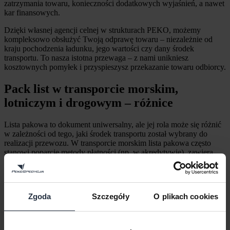
zatrzymania towaru, konieczności dodatkowych wyjaśnień, a nawet
kar finansowych.
Dzięki własnej agencji celnej w strukturach PEKO, możemy
kompleksowo obsłużyć Twoją odprawę towaru – niezależnie od
kraju pochodzenia ładunku, jego wartości czy dany środek
transportu. To nasza istotna przewaga – z nami unikniesz
kosztownych pomyłek i przyspieszysz przekazanie towaru odbiorcy.
Pack list w transporcie morskim,
lotniczym i drogowym – różnice
Lista pakowa to dokument uniwersalny, ale jej rola może się różnić
w zależności od tego, jaki środek transportu został wybrany do
realizacji przewozu. W transporcie morskim lista pakowa często
stanowi poparcie metody płatności (np. w akredytywie), zawiera
wartości towarów i pełni funkcję dokumentu pomocniczego przy
tworzeniu konosamentu (B/L). W transporcie lotniczym dokument
musi być zgodny z Air Waybillem, a jego dane są często podstawą
do szybkiej kontroli i odprawy towaru.
Zgoda
Szczegóły
O plikach cookies
W transporcie drogowym lista pakowa nie zastępuje listu
przewozowego (CMR), ale jest pomocna przy załadunku,
rozładunku i ewentualnych reklamacjach – szczególnie gdy wysłane