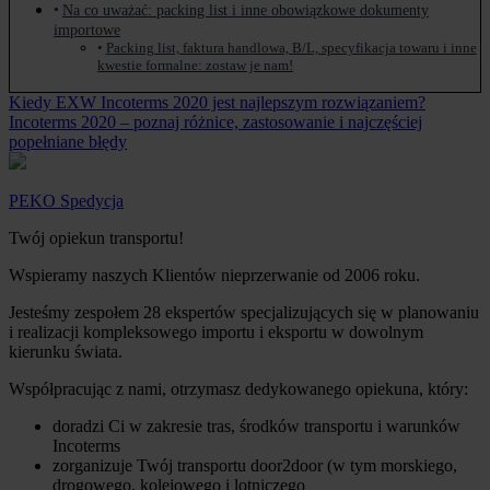
Na co uważać: packing list i inne obowiązkowe dokumenty
importowe
Packing list, faktura handlowa, B/L, specyfikacja towaru i inne
kwestie formalne: zostaw je nam!
Kiedy EXW Incoterms 2020 jest najlepszym rozwiązaniem?
Incoterms 2020 – poznaj różnice, zastosowanie i najczęściej
popełniane błędy
PEKO Spedycja
Twój opiekun transportu!
Wspieramy naszych Klientów nieprzerwanie od 2006 roku.
Jesteśmy zespołem 28 ekspertów specjalizujących się w planowaniu
i realizacji kompleksowego importu i eksportu w dowolnym
kierunku świata.
Współpracując z nami, otrzymasz dedykowanego opiekuna, który:
doradzi Ci w zakresie tras, środków transportu i warunków
Incoterms
zorganizuje Twój transportu door2door (w tym morskiego,
drogowego, kolejowego i lotniczego