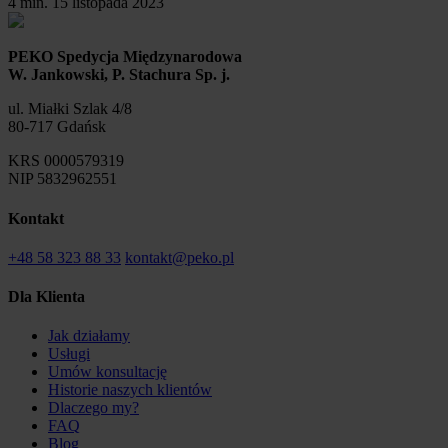
4 min.
15 listopada 2023
PEKO Spedycja Międzynarodowa
W. Jankowski, P. Stachura Sp. j.
ul. Miałki Szlak 4/8
80-717 Gdańsk
KRS 0000579319
NIP 5832962551
Kontakt
+48 58 323 88 33
kontakt@peko.pl
Dla Klienta
Jak działamy
Usługi
Umów konsultację
Historie naszych klientów
Dlaczego my?
FAQ
Blog