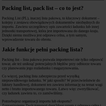
Packing list, pack list – co to jest?
Packing List (PL), inaczej lista pakowa, to kluczowy dokument –
kolejny z zestawu obowiązkowych dokumentów niezbędnych do
importu. Zawiera szczegółowy opis zawartości ładunku lub innej
jednostki transportowej, która jest importowana do danego kraju.
Dzięki niemu możliwa jest odprawa celna, a tym samym,
wprowadzenie towaru do obrotu.
Jakie funkcje pełni packing lista?
Packing list – lista pakowa pozwala importerowi nie tylko odprawić
towar, ale też uniknąć potencjalnych błędów przy odbiorze towaru
czy planowaniu jego rozładunku i magazynowania
.
Co więcej, packing lista zabezpiecza przed wysyłką
nieprawidłowego ładunku. W jaki sposób? W przeciwieństwie do
faktury handlowej, dokument ten zawiera informację na temat wagi
netto i brutto importowanego towaru. Łatwo więc zweryfikować,
czy ładunek zawiera to, co zamówiliśmy.
Potrzebujesz organizacji importu lub eksportu?
Zorganizujemy Twój transport door2door razem z odprawą celną i