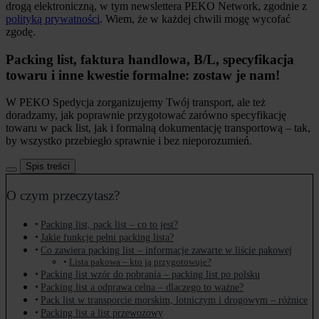
drogą elektroniczną, w tym newslettera PEKO Network, zgodnie z
polityką prywatności
. Wiem, że w każdej chwili mogę wycofać
zgodę.
Packing list, faktura handlowa, B/L, specyfikacja
towaru i inne kwestie formalne: zostaw je nam!
W PEKO Spedycja zorganizujemy Twój transport, ale też
doradzamy, jak poprawnie przygotować zarówno specyfikację
towaru w pack list, jak i formalną dokumentację transportową – tak,
by wszystko przebiegło sprawnie i bez nieporozumień.
Spis treści
O czym przeczytasz?
Packing list, pack list – co to jest?
Jakie funkcje pełni packing lista?
Co zawiera packing list – informacje zawarte w liście pakowej
Lista pakowa – kto ją przygotowuje?
Packing list wzór do pobrania – packing list po polsku
Packing list a odprawa celna – dlaczego to ważne?
Pack list w transporcie morskim, lotniczym i drogowym – różnice
Packing list a list przewozowy