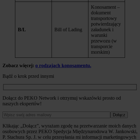
Konosament –
dokument
transportowy
potwierdzający
B/L
Bill of Lading
załadunek i
warunki
przewozu (w
transporcie
morskim)
Zobacz więcej:
o rodzajach konosamentu.
Bądź o krok przed innymi
Dołącz do PEKO Network i otrzymuj wskazówki prosto od
naszych ekspertów!
Klikając „Dołącz”, wyrażam zgodę na przetwarzanie moich danych
osobowych przez PEKO Spedycja Międzynarodowa W. Jankowski,
P. Stachura Sp. J. w celu przesyłania mi informacji marketingowych