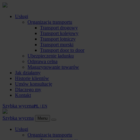
Usługi
Organizacja transportu
Transport drogowy
Transport kolejowy
Transport lotniczy
Transport morski
Transport door to door
Ubezpieczenie ładunku
Odprawa celna
Magazynowanie towarów
Jak działamy
Historie klientów
Umów konsultację
Dlaczego my
Kontakt
Szybka wycena
PL
| EN
Szybka wycena
Menu
Usługi
Organizacja transportu